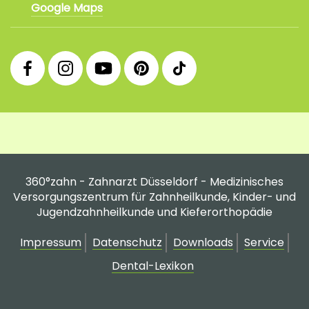
Google Maps
360°
360°
360°
360°
360°
Facebook
Instagram
YouTube
Pinterest
tiktok
Fanpage
Praxis
Channel
Profil
Profil
Profil
360°zahn - Zahnarzt Düsseldorf - Medizinisches
Versorgungszentrum für Zahnheilkunde, Kinder- und
Jugendzahnheilkunde und Kieferorthopädie
Impressum
Datenschutz
Downloads
Service
Dental-Lexikon