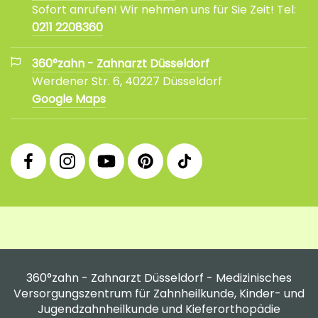
Sofort anrufen! Wir nehmen uns für Sie Zeit! Tel:
0211 2208360
360°zahn - Zahnarzt Düsseldorf
Werdener Str. 6, 40227 Düsseldorf
Google Maps
360°
360°
360°
360°
360°
Facebook
Instagram
YouTube
Pinterest
tiktok
Fanpage
Praxis
Channel
Profil
Profil
Profil
360°zahn - Zahnarzt Düsseldorf - Medizinisches
Versorgungszentrum für Zahnheilkunde, Kinder- und
Jugendzahnheilkunde und Kieferorthopädie