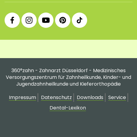
360°
360°
360°
360°
360°
Facebook
Instagram
YouTube
Pinterest
tiktok
Fanpage
Praxis
Channel
Profil
Profil
Profil
360°zahn - Zahnarzt Düsseldorf - Medizinisches
Versorgungszentrum für Zahnheilkunde, Kinder- und
Jugendzahnheilkunde und Kieferorthopädie
Impressum
Datenschutz
Downloads
Service
Dental-Lexikon