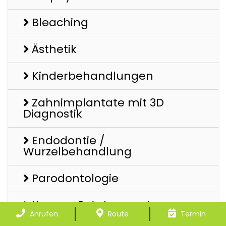
Bleaching
Ästhetik
Kinderbehandlungen
Zahnimplantate mit 3D
Diagnostik
Endodontie /
Wurzelbehandlung
Parodontologie
Kronen, Brücken und
Prothesen
Anrufen
Route
Termin