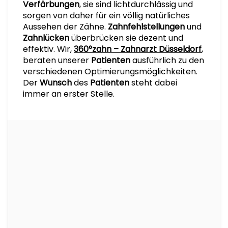
Verfärbungen
, sie sind lichtdurchlässig und
sorgen von daher für ein völlig natürliches
Aussehen der Zähne.
Zahnfehlstellungen
und
Zahnlücken
überbrücken sie dezent und
effektiv. Wir,
360°zahn – Zahnarzt Düsseldorf
,
beraten unserer
Patienten
ausführlich zu den
verschiedenen Optimierungsmöglichkeiten.
Der
Wunsch
des
Patienten
steht dabei
immer an erster Stelle.
Bleaching oder
Veneers- was ist besser?
Veneers aus Ihrer Zahnarztpraxis in
Düsseldorf
sind eine sanfte Methode
innerhalb der Zahnästhetik, die auch