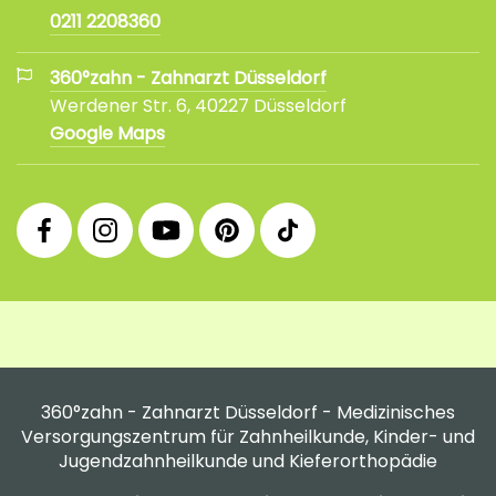
0211 2208360
360°zahn - Zahnarzt Düsseldorf
Werdener Str. 6, 40227 Düsseldorf
Google Maps
360°
360°
360°
360°
360°
Facebook
Instagram
YouTube
Pinterest
tiktok
Fanpage
Praxis
Channel
Profil
Profil
Profil
360°zahn - Zahnarzt Düsseldorf - Medizinisches
Versorgungszentrum für Zahnheilkunde, Kinder- und
Jugendzahnheilkunde und Kieferorthopädie