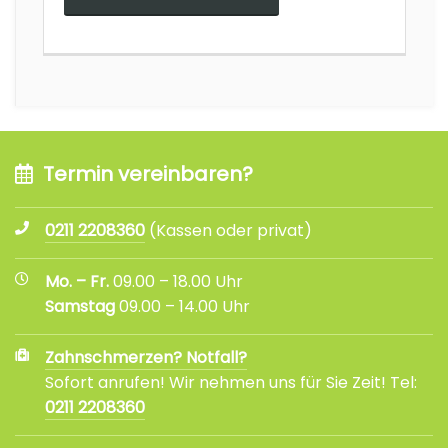
Termin vereinbaren?
0211 2208360
(Kassen oder privat)
Mo. – Fr.
09.00 – 18.00 Uhr
Samstag
09.00 – 14.00 Uhr
Zahnschmerzen? Notfall?
Sofort anrufen! Wir nehmen uns für Sie Zeit! Tel:
0211 2208360