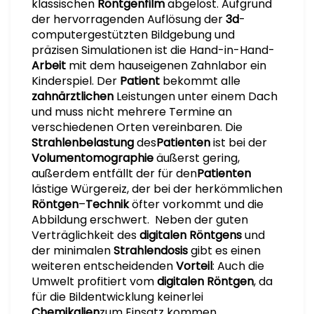
klassischen
Röntgenfilm
abgelöst. Aufgrund
der hervorragenden Auflösung der
3d
-
computergestützten Bildgebung und
präzisen Simulationen ist die Hand-in-Hand-
Arbeit
mit dem hauseigenen Zahnlabor ein
Kinderspiel. Der
Patient
bekommt alle
zahnärztlichen
Leistungen unter einem Dach
und muss nicht mehrere Termine an
verschiedenen Orten vereinbaren. Die
Strahlenbelastung
des
Patienten
ist bei der
Volumentomographie
äußerst gering,
außerdem entfällt der für den
Patienten
lästige Würgereiz, der bei der herkömmlichen
Röntgen
–
Technik
öfter vorkommt und die
Abbildung erschwert. Neben der guten
Verträglichkeit des
digitalen
Röntgens
und
der minimalen
Strahlendosis
gibt es einen
weiteren entscheidenden
Vorteil
: Auch die
Umwelt profitiert vom
digitalen
Röntgen
, da
für die Bildentwicklung keinerlei
Chemikalien
zum Einsatz kommen.