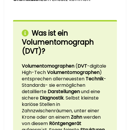
Was ist ein
Volumentomograph
(DVT)?
Volumentomographen
(
DVT
-digitale
High-Tech
Volumentomographen
)
entsprechen allerneuesten
Technik
-
Standards- sie ermöglichen
detaillierte
Darstellungen
und eine
sichere
Diagnostik
. Selbst kleinste
kariöse Stellen in
Zahnzwischenräumen, unter einer
Krone oder an einem
Zahn
werden
von diesem
Röntgengerät
aufgespürt. Sogar feinste
Strukturen