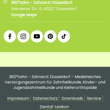
360°zahn - Zahnarzt Düsseldorf
Werdener Str. 6, 40227 Düsseldorf
Google Maps
360°
360°
360°
360°
360°
Facebook
Instagram
YouTube
Pinterest
tiktok
Fanpage
Praxis
Channel
Profil
Profil
Profil
360°zahn - Zahnarzt Düsseldorf - Medizinisches
Versorgungszentrum für Zahnheilkunde, Kinder- und
Jugendzahnheilkunde und Kieferorthopädie
Impressum
Datenschutz
Downloads
Service
Dental-Lexikon