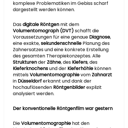
komplexe Problematiken im Gebiss scharf
dargestellt werden können.
Das
digitale Röntgen
mit dem
Volumentomograph (DVT)
schafft die
Voraussetzungen für eine genaue
Diagnose
,
eine exakte,
sekundenschnelle
Planung des
Zahnersatzes und eine konkrete Erstellung
des gesamten Therapiekonzeptes. Alle
Strukturen
der
Zähne
, des
Kiefers
, des
Kieferknochens
und der
Kieferhöhle
können
mittels
Volumentomographie
vom
Zahnarzt
in
Düsseldorf
erkannt und dank der
hochauflösenden
Röntgenbilder
explizit
analysiert werden.
Der konventionelle Röntgenfilm war gestern
Die
Volumentomographie
hat den