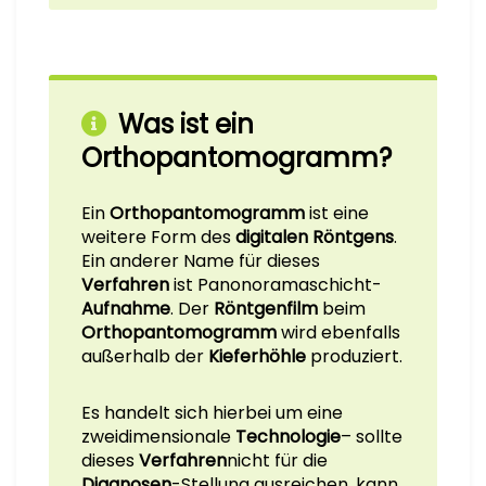
Was ist ein
Orthopantomogramm?
Ein
Orthopantomogramm
ist eine
weitere Form des
digitalen Röntgens
.
Ein anderer Name für dieses
Verfahren
ist Panonoramaschicht-
Aufnahme
. Der
Röntgenfilm
beim
Orthopantomogramm
wird ebenfalls
außerhalb der
Kieferhöhle
produziert.
Es handelt sich hierbei um eine
zweidimensionale
Technologie
– sollte
dieses
Verfahren
nicht für die
Diagnosen
-Stellung ausreichen, kann