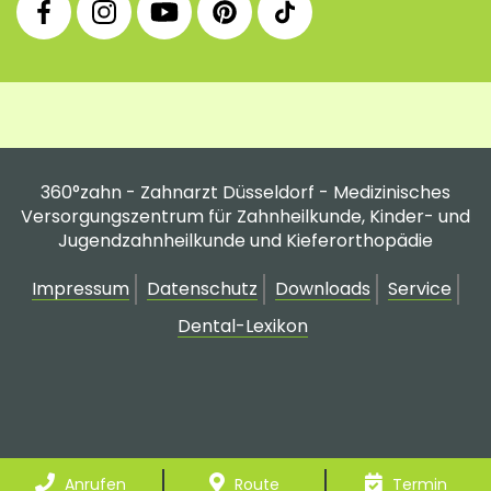
Facebook
Instagram
YouTube
Pinterest
tiktok
Fanpage
Praxis
Channel
Profil
Profil
Profil
360°zahn - Zahnarzt Düsseldorf - Medizinisches
Versorgungszentrum für Zahnheilkunde, Kinder- und
Jugendzahnheilkunde und Kieferorthopädie
Impressum
Datenschutz
Downloads
Service
Dental-Lexikon
Anrufen
Route
Termin