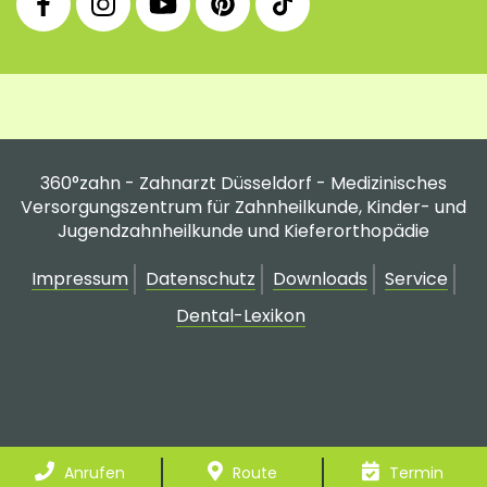
Facebook
Instagram
YouTube
Pinterest
tiktok
Fanpage
Praxis
Channel
Profil
Profil
Profil
360°zahn - Zahnarzt Düsseldorf - Medizinisches
Versorgungszentrum für Zahnheilkunde, Kinder- und
Jugendzahnheilkunde und Kieferorthopädie
Impressum
Datenschutz
Downloads
Service
Dental-Lexikon
Anrufen
Route
Termin