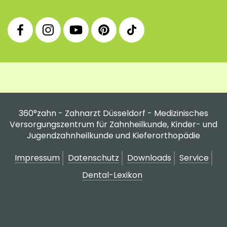
360°
360°
360°
360°
360°
Facebook
Instagram
YouTube
Pinterest
tiktok
Fanpage
Praxis
Channel
Profil
Profil
Profil
360°zahn - Zahnarzt Düsseldorf - Medizinisches
Versorgungszentrum für Zahnheilkunde, Kinder- und
Jugendzahnheilkunde und Kieferorthopädie
Impressum
Datenschutz
Downloads
Service
Dental-Lexikon