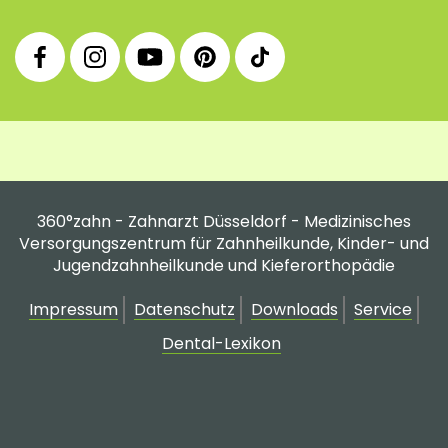
360°
360°
360°
360°
360°
Facebook
Instagram
YouTube
Pinterest
tiktok
Fanpage
Praxis
Channel
Profil
Profil
Profil
360°zahn - Zahnarzt Düsseldorf - Medizinisches
Versorgungszentrum für Zahnheilkunde, Kinder- und
Jugendzahnheilkunde und Kieferorthopädie
Impressum
Datenschutz
Downloads
Service
Dental-Lexikon