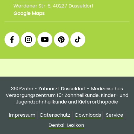
Werdener Str. 6, 40227 Düsseldorf
Google Maps
360°
360°
360°
360°
360°
Facebook
Instagram
YouTube
Pinterest
tiktok
Fanpage
Praxis
Channel
Profil
Profil
Profil
360°zahn - Zahnarzt Düsseldorf - Medizinisches
Versorgungszentrum für Zahnheilkunde, Kinder- und
Jugendzahnheilkunde und Kieferorthopädie
Impressum
Datenschutz
Downloads
Service
Dental-Lexikon