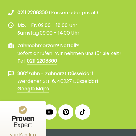
0211 2208360
(Kassen oder privat)
Mo. – Fr.
09.00 – 18.00 Uhr
Samstag
09.00 – 14.00 Uhr
Zahnschmerzen? Notfall?
Sofort anrufen! Wir nehmen uns für Sie Zeit!
Kundenbewertungen und Erfahrungen zu
360°zahn - Zahnarzt Düsseldorf
Tel:
0211 2208360
%
100
SEHR GUT
360°zahn - Zahnarzt Düsseldorf
Empfehlungen auf
Werdener Str. 6, 40227 Düsseldorf
ProvenExpert.com
5,00
/
4,86
Google Maps
3.388
28
360°
360°
360°
360°
360°
3
Bewertungen von
Bewertungen auf
anderen Quellen
Facebook
Instagram
YouTube
ProvenExpert.com
Pinterest
tiktok
Fanpage
Praxis
Channel
Profil
Profil
Blick aufs ProvenExpert-Profil werfen
Profil
Von Kunden