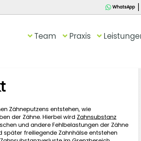
WhatsApp
Team
Praxis
Leistunge
t
chen Zähneputzens entstehen, wie
en der Zähne. Hierbei wird
Zahnsubstanz
schen und andere Fehlbelastungen der Zähne
d später freiliegende Zahnhälse entstehen
e Zahnsubstanzverluste im Grenzbereich