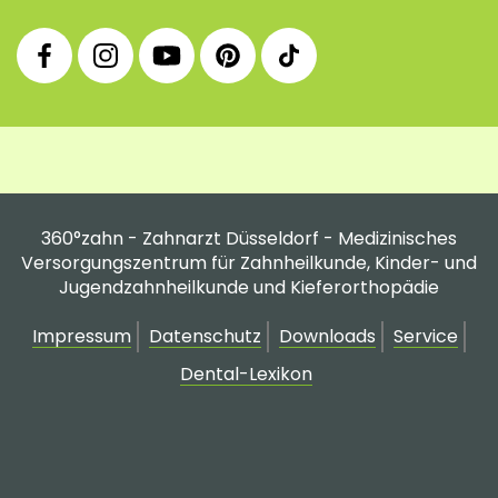
360°
360°
360°
360°
360°
Facebook
Instagram
YouTube
Pinterest
tiktok
Fanpage
Praxis
Channel
Profil
Profil
Profil
360°zahn - Zahnarzt Düsseldorf - Medizinisches
Versorgungszentrum für Zahnheilkunde, Kinder- und
Jugendzahnheilkunde und Kieferorthopädie
Impressum
Datenschutz
Downloads
Service
Dental-Lexikon