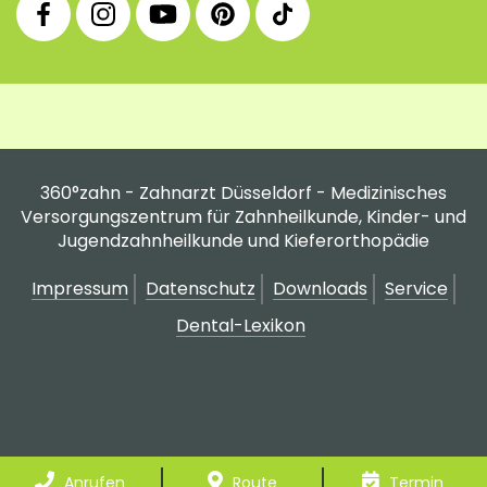
Facebook
Instagram
YouTube
Pinterest
tiktok
Fanpage
Praxis
Channel
Profil
Profil
Profil
360°zahn - Zahnarzt Düsseldorf - Medizinisches
Versorgungszentrum für Zahnheilkunde, Kinder- und
Jugendzahnheilkunde und Kieferorthopädie
Impressum
Datenschutz
Downloads
Service
Dental-Lexikon
Anrufen
Route
Termin