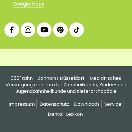
Google Maps
360°
360°
360°
360°
360°
Facebook
Instagram
YouTube
Pinterest
tiktok
Fanpage
Praxis
Channel
Profil
Profil
Profil
360°zahn - Zahnarzt Düsseldorf - Medizinisches
Versorgungszentrum für Zahnheilkunde, Kinder- und
Jugendzahnheilkunde und Kieferorthopädie
Impressum
Datenschutz
Downloads
Service
Dental-Lexikon