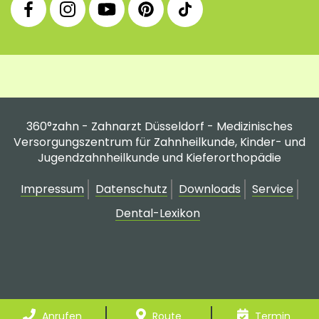
Facebook
Instagram
YouTube
Pinterest
tiktok
Fanpage
Praxis
Channel
Profil
Profil
Profil
360°zahn - Zahnarzt Düsseldorf - Medizinisches
Versorgungszentrum für Zahnheilkunde, Kinder- und
Jugendzahnheilkunde und Kieferorthopädie
Impressum
Datenschutz
Downloads
Service
Dental-Lexikon
Anrufen
Route
Termin