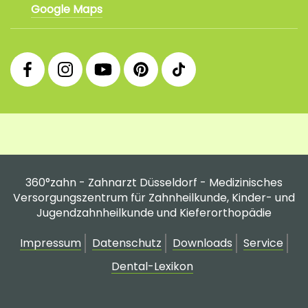
Google Maps
360°
360°
360°
360°
360°
Facebook
Instagram
YouTube
Pinterest
tiktok
Fanpage
Praxis
Channel
Profil
Profil
Profil
360°zahn - Zahnarzt Düsseldorf - Medizinisches
Versorgungszentrum für Zahnheilkunde, Kinder- und
Jugendzahnheilkunde und Kieferorthopädie
Impressum
Datenschutz
Downloads
Service
Dental-Lexikon