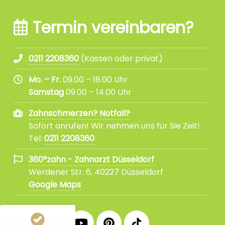
Termin vereinbaren?
0211 2208360
(Kassen oder privat)
Mo. – Fr.
09.00 – 18.00 Uhr
Samstag
09.00 – 14.00 Uhr
Zahnschmerzen? Notfall?
Sofort anrufen! Wir nehmen uns für Sie Zeit!
Kundenbewertungen und Erfahrungen zu
360°zahn - Zahnarzt Düsseldorf
Tel:
0211 2208360
%
100
SEHR GUT
360°zahn - Zahnarzt Düsseldorf
Empfehlungen auf
Werdener Str. 6, 40227 Düsseldorf
ProvenExpert.com
5,00
/
4,86
Google Maps
3.388
28
360°
360°
360°
360°
360°
3
Bewertungen von
Bewertungen auf