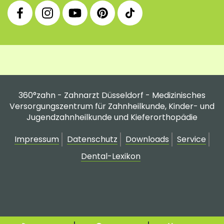
360°
360°
360°
360°
360°
Facebook
Instagram
YouTube
Pinterest
tiktok
Fanpage
Praxis
Channel
Profil
Profil
Profil
360°zahn - Zahnarzt Düsseldorf - Medizinisches
Versorgungszentrum für Zahnheilkunde, Kinder- und
Jugendzahnheilkunde und Kieferorthopädie
Impressum
Datenschutz
Downloads
Service
Dental-Lexikon