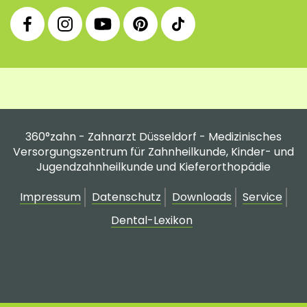
360°
360°
360°
360°
360°
Facebook
Instagram
YouTube
Pinterest
tiktok
Fanpage
Praxis
Channel
Profil
Profil
Profil
360°zahn - Zahnarzt Düsseldorf - Medizinisches
Versorgungszentrum für Zahnheilkunde, Kinder- und
Jugendzahnheilkunde und Kieferorthopädie
Impressum
Datenschutz
Downloads
Service
Dental-Lexikon