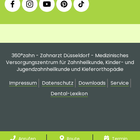
Facebook
Instagram
YouTube
Pinterest
tiktok
Fanpage
Praxis
Channel
Profil
Profil
Profil
360°zahn - Zahnarzt Düsseldorf - Medizinisches
Versorgungszentrum für Zahnheilkunde, Kinder- und
Jugendzahnheilkunde und Kieferorthopädie
Impressum
Datenschutz
Downloads
Service
Dental-Lexikon
Anrufen
Route
Termin