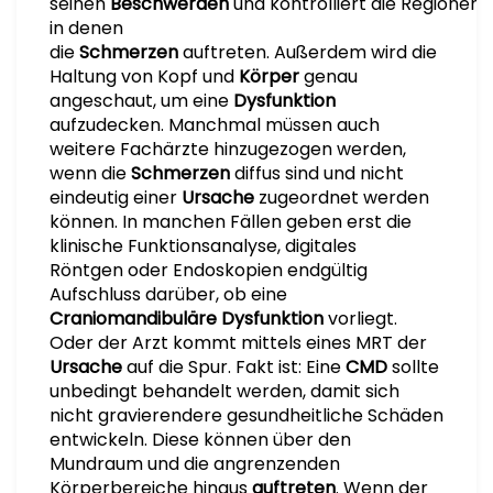
seinen
Beschwerden
und kontrolliert die Regionen,
in denen
die
Schmerzen
auftreten. Außerdem wird die
Haltung von Kopf und
Körper
genau
angeschaut, um eine
Dysfunktion
aufzudecken. Manchmal müssen auch
weitere Fachärzte hinzugezogen werden,
wenn die
Schmerzen
diffus sind und nicht
eindeutig einer
Ursache
zugeordnet werden
können. In manchen Fällen geben erst die
klinische Funktionsanalyse, digitales
Röntgen oder Endoskopien endgültig
Aufschluss darüber, ob eine
Craniomandibuläre Dysfunktion
vorliegt.
Oder der Arzt kommt mittels eines MRT der
Ursache
auf die Spur. Fakt ist: Eine
CMD
sollte
unbedingt behandelt werden, damit sich
nicht gravierendere gesundheitliche Schäden
entwickeln. Diese können über den
Mundraum und die angrenzenden
Körperbereiche hinaus
auftreten
. Wenn der