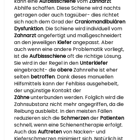
kann eine
Aufbissschiene
vom
Zahnarzt
Abhilfe schaffen. Diese Schiene wird nachts
getragen oder auch tagsüber- dies richtet
sich nach dem Grad der
Craniomandibulären
Dysfunktion
. Die Schiene wird individuell vom
Zahnarzt
angefertigt und maßgeschneidert
an den jeweiligen
Kiefer
angepasst. Aber
auch wenn eine andere Problematik vorliegt,
ist die
Aufbissschiene
oft die richtige Lösung.
Sie wird in der Regel in den
Unterkiefer
eingebracht- die
obere
Zahnreihe ist eher
selten
betroffen
. Dank dieses manuellen
Hilfsmittels kann der Fehlbiss ausgehebelt,
der ungünstige Kontakt der
Zähne
unterbunden werden. Folglich wird die
Zahnsubstanz nicht mehr angegriffen, da die
Reibung ausbleibt. In den meisten Fällen
reduzieren sich die
Schmerzen
der
Patienten
schnell, wenn eine Schienentherapie erfolgt.
Auch das
Auftreten
von Nacken- und
Kieferschmerzen minimiert sich. Natürlich ist