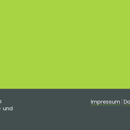
s
Impressum
Da
- und