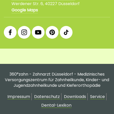
Werdener Str. 6, 40227 Düsseldorf
Google Maps
360°
360°
360°
360°
360°
Facebook
Instagram
YouTube
Pinterest
tiktok
Fanpage
Praxis
Channel
Profil
Profil
Profil
360°zahn - Zahnarzt Düsseldorf - Medizinisches
Versorgungszentrum für Zahnheilkunde, Kinder- und
Jugendzahnheilkunde und Kieferorthopädie
Impressum
Datenschutz
Downloads
Service
Dental-Lexikon